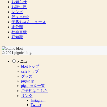
お知らせ
お誕生日
レシピ
代々木cafe
子豚ちゃんニュース
未分類
社会貢献
豆知識
© 2021 pignic blog.
メニュー
blogトップ
cafeトップ
グッズ
pignic.jp
pigちゃん一覧
ご予約はこちら
リンク
Instagram
Twitter