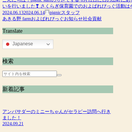
いを行いました❣ さくらぎ保育園でのおよばれぴっぐ活動は今年
2024.06.13
2024.06.14
pignicスタッフ
あきる野 farm
およばれぴっぐ
お知らせ
社会貢献
Translate
Japanese
検索
新着記事
アンバサダーのミニーちゃんがセラピー訪問へ行き
ました！
2024.09.21