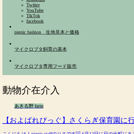
Twitter
YouTube
TikTok
facebook
pignic fashion 生地見本と価格
マイクロブタ飼育の基本
マイクロブタ専用フード販売
動物介在介入
あきる野 farm
【およばれぴっぐ】さくらぎ保育園に行
こんにちは！pignic staffのりさです🐷 6月12日に日の