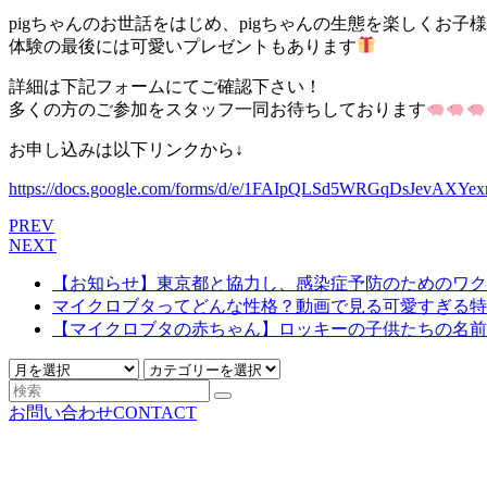
pigちゃんのお世話をはじめ、pigちゃんの生態を楽しくお子
体験の最後には可愛いプレゼントもあります
詳細は下記フォームにてご確認下さい！
多くの方のご参加をスタッフ一同お待ちしております
お申し込みは以下リンクから↓
https://docs.google.com/forms/d/e/1FAIpQLSd5WRGqDsJevA
PREV
NEXT
【お知らせ】東京都と協力し、感染症予防のためのワク
マイクロブタってどんな性格？動画で見る可愛すぎる特徴と
【マイクロブタの赤ちゃん】ロッキーの子供たちの名前がつ
お問い合わせ
CONTACT