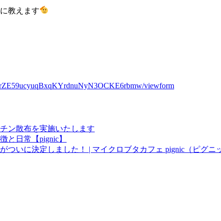
様に教えます
XYexrZE59ucyuqBxqKYrdnuNyN3OCKE6rbmw/viewform
チン散布を実施いたします
日常【pignic】
いに決定しました！ | マイクロブタカフェ pignic（ピグニ