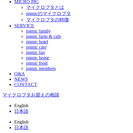
MICRO PIG
マイクロブタとは
pignicのマイクロブタ
マイクロブタの特徴
SERVICE
pignic family
pignic farm & cafe
pignic hotel
pignic care
pignic fan
pignic home
pignic food
pignic members
Q&A
NEWS
CONTACT
マイクロブタ
お迎えの相談
English
日本語
English
日本語