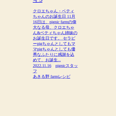
クロエちゃん・ベティ
ちゃんのお誕生日 11月
16日は、pignic farmの偉
大なる母、クロエちゃ
ん&ベティちゃん姉妹の
お誕生日です。 セラピ
ーpigちゃんとしてもマ
マpigちゃんとしても優
秀なふたりに感謝を込
めて、お誕生...
2022.11.16
pignicスタッ
フ
あきる野 farm
レシピ