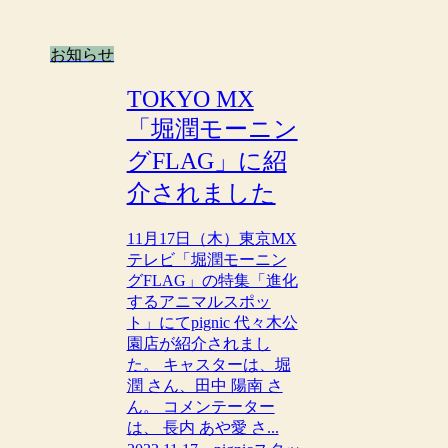
お知らせ
TOKYO MX
「堀潤モーニン
グFLAG」に紹
介されました
11月17日（木）東京MX
テレビ「堀潤モーニン
グFLAG」の特集「進化
するアニマルスポッ
ト」にてpignic 代々木公
園店が紹介されまし
た。 キャスターは、堀
潤 さん、田中 陽南 さ
ん。 コメンテーター
は、 長内 あや愛 さ...