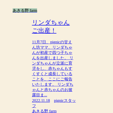
あきる野 farm
リンダちゃん
ご出産！
11月7日、pignicの甘え
ん坊ママ、リンダちゃ
んが初産で四つ子ちゃ
んを出産しました。 リ
ンダちゃんが立派に育
児をし、赤ちゃんもす
くすくと成長している
ことを、ここにご報告
いたします。 リンダち
ゃんと赤ちゃんのお披
露目ま...
2022.11.18
pignicスタッ
フ
あきる野 farm