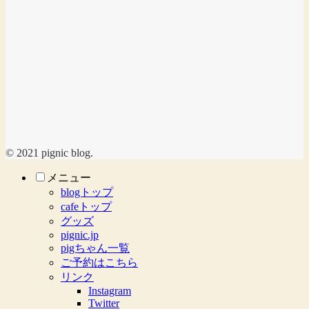
© 2021 pignic blog.
メニュー
blogトップ
cafeトップ
グッズ
pignic.jp
pigちゃん一覧
ご予約はこちら
リンク
Instagram
Twitter