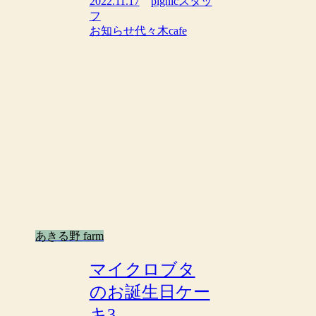
2022.11.17
pignicスタッ
フ
お知らせ
代々木cafe
あきる野 farm
マイクロブタ
のお誕生日ケー
キ3