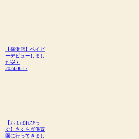
【横浜店】ベイビ
ーデビューしまし
た🐷🍼
2024.06.17
【およばれぴっ
ぐ】さくらぎ保育
園に行ってきまし