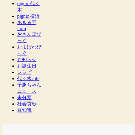
pignic 代々
木
pignic 横浜
あきる野
farm
おさんぽぴ
っぐ
およばれぴ
っぐ
お知らせ
お誕生日
レシピ
代々木cafe
子豚ちゃん
ニュース
未分類
社会貢献
豆知識