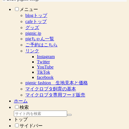
メニュー
blogトップ
cafeトップ
グッズ
pignic.jp
pigちゃん一覧
ご予約はこちら
リンク
Instagram
Twitter
YouTube
TikTok
facebook
pignic fashion 生地見本と価格
マイクロブタ飼育の基本
マイクロブタ専用フード販売
ホーム
検索
トップ
サイドバー