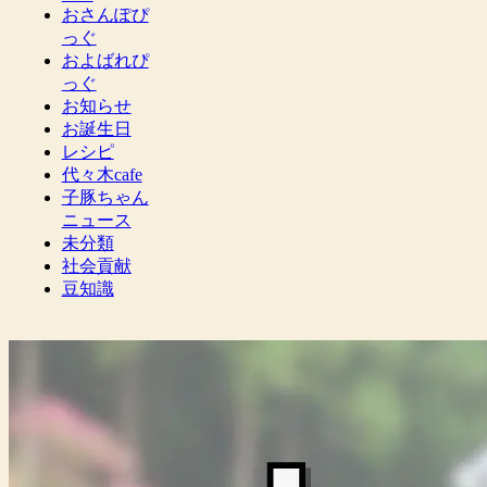
おさんぽぴ
っぐ
およばれぴ
っぐ
お知らせ
お誕生日
レシピ
代々木cafe
子豚ちゃん
ニュース
未分類
社会貢献
豆知識