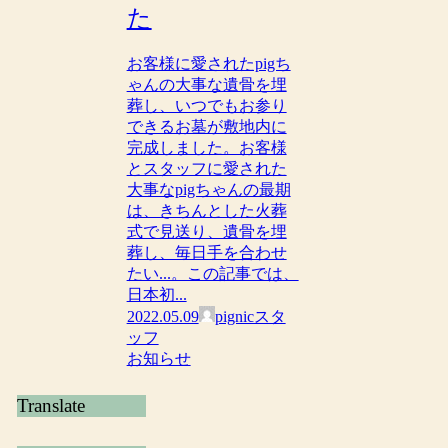
た
お客様に愛されたpigち
ゃんの⼤事な遺⾻を埋
葬し、いつでもお参り
できるお墓が敷地内に
完成しました。お客様
とスタッフに愛された
大事なpigちゃんの最期
は、きちんとした火葬
式で見送り、遺骨を埋
葬し、毎日手を合わせ
たい...。この記事では、
日本初...
2022.05.09
pignicスタ
ッフ
お知らせ
Translate