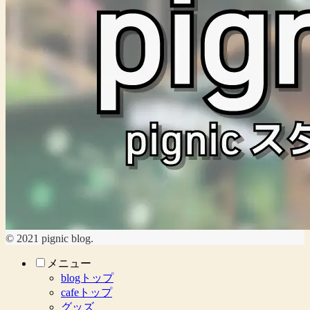
© 2021 pignic blog.
メニュー
blogトップ
cafeトップ
グッズ