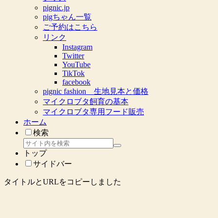
pignic.jp
pigちゃん一覧
ご予約はこちら
リンク
Instagram
Twitter
YouTube
TikTok
facebook
pignic fashion 生地見本と価格
マイクロブタ飼育の基本
マイクロブタ専用フード販売
ホーム
検索
トップ
サイドバー
タイトルとURLをコピーしました