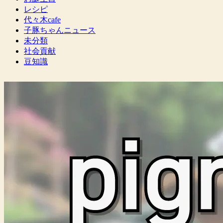
レシピ
代々木cafe
子豚ちゃんニュース
未分類
社会貢献
豆知識