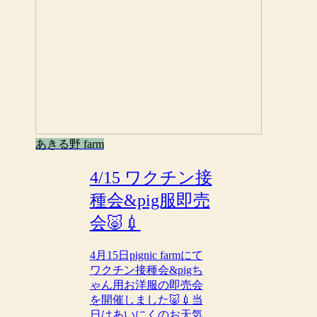
あきる野 farm
4/15 ワクチン接
種会&pig服即売
会🐷💉
4月15日pignic farmにて
ワクチン接種会&pigち
ゃん用お洋服の即売会
を開催しました🐷💉当
日はあいにくのお天気