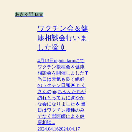
あきる野 farm
ワクチン会＆健
康相談会行いま
した🐷💉
4月13日pignic farmにて
ワクチン接種会＆健康
相談会を開催しました❣
当日は天気も良く絶好
のワクチン日和☀ たく
さんのpigちゃんたちが
訪れとってもにぎやか
な会になりました🌟 当
日はワクチン接種のみ
でなく獣医師による健
康相談...
2024.04.16
2024.04.17