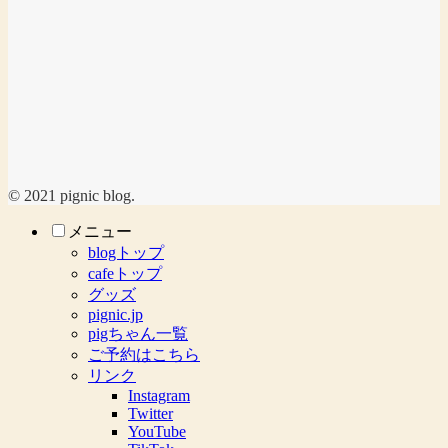
© 2021 pignic blog.
メニュー
blogトップ
cafeトップ
グッズ
pignic.jp
pigちゃん一覧
ご予約はこちら
リンク
Instagram
Twitter
YouTube