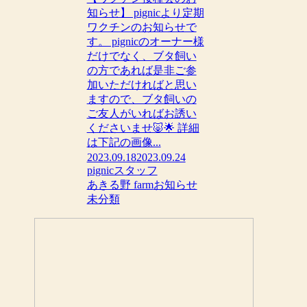
知らせ】 pignicより定期
ワクチンのお知らせで
す。 pignicのオーナー様
だけでなく、ブタ飼い
の方であれば是非ご参
加いただければと思い
ますので、ブタ飼いの
ご友人がいればお誘い
くださいませ🐷🌟 詳細
は下記の画像...
2023.09.18
2023.09.24
pignicスタッフ
あきる野 farm
お知らせ
未分類