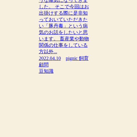
うな陽気になってきま
した。 そこで今回はお
出掛けする際に是非知
っておいていただきた
い「豚丹毒」という病
気のお話をしたいと思
います。 畜産業や動物
関係の仕事をしている
方以外...
2022.04.10
pignic 飼育
顧問
豆知識