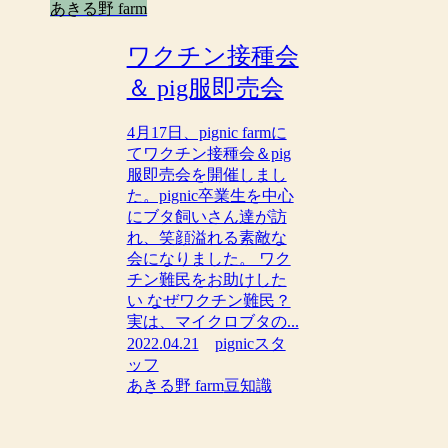
あきる野 farm
ワクチン接種会
＆ pig服即売会
4月17日、pignic farmに
てワクチン接種会＆pig
服即売会を開催しまし
た。pignic卒業生を中心
にブタ飼いさん達が訪
れ、笑顔溢れる素敵な
会になりました。 ワク
チン難民をお助けした
い なぜワクチン難民？
実は、マイクロブタの...
2022.04.21
pignicスタ
ッフ
あきる野 farm
豆知識