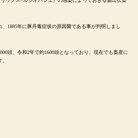
ae=エリジペロスリックス−ルジオパシエ）の感染によっておきる届出伝染
れ、1885年に豚丹毒症状の原因菌である事が判明しまし
00頭、令和2年で約1600頭となっており、現在でも畜産に
す。