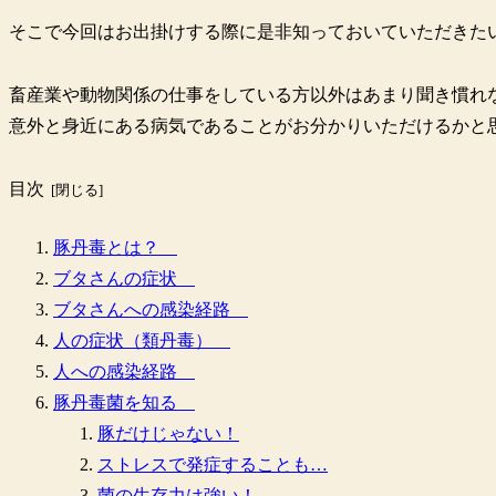
そこで今回はお出掛けする際に是非知っておいていただきた
畜産業や動物関係の仕事をしている方以外はあまり聞き慣れ
意外と身近にある病気であることがお分かりいただけるかと
目次
豚丹毒とは？
ブタさんの症状
ブタさんへの感染経路
人の症状（類丹毒）
人への感染経路
豚丹毒菌を知る
豚だけじゃない！
ストレスで発症することも…
菌の生存力は強い！