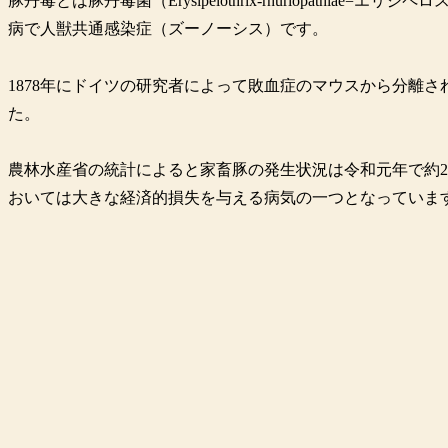
豚丹毒とは豚丹毒菌（Erysipelothrix-rhuriopathi
病で人獣共通感染症（ズーノーシス）です。
1878年にドイツの研究者によって敗血症のマウスから分離さ
た。
農林水産省の統計によると家畜豚の発生状況は令和元年で約20
おいては大きな経済的損失を与える病気の一つとなっていま