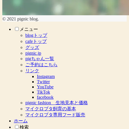
© 2021 pignic blog.
メニュー
blogトップ
cafeトップ
グッズ
pignic.jp
pigちゃん一覧
ご予約はこちら
リンク
Instagram
Twitter
YouTube
TikTok
facebook
pignic fashion 生地見本と価格
マイクロブタ飼育の基本
マイクロブタ専用フード販売
ホーム
検索