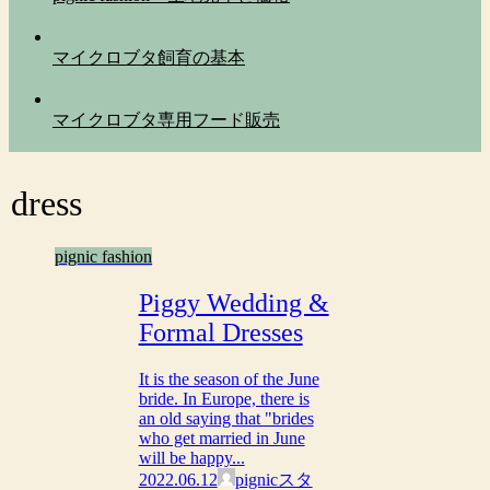
マイクロブタ飼育の基本
マイクロブタ専用フード販売
dress
pignic fashion
Piggy Wedding &
Formal Dresses
It is the season of the June
bride. In Europe, there is
an old saying that "brides
who get married in June
will be happy...
2022.06.12
pignicスタ