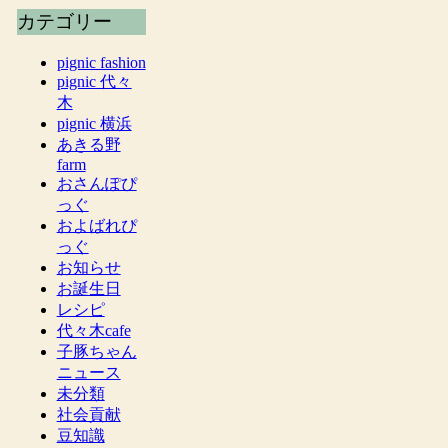
カテゴリー
pignic fashion
pignic 代々
木
pignic 横浜
あきる野
farm
おさんぽぴ
っぐ
およばれぴ
っぐ
お知らせ
お誕生日
レシピ
代々木cafe
子豚ちゃん
ニュース
未分類
社会貢献
豆知識