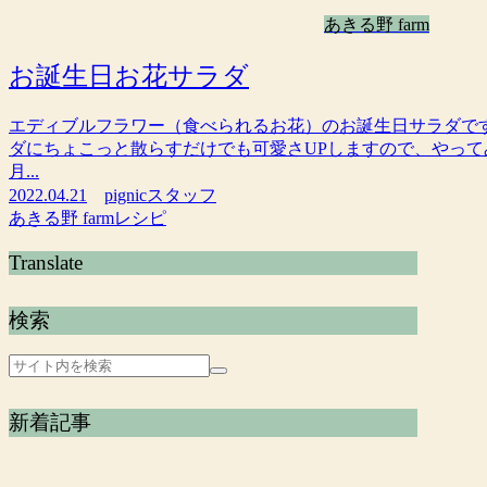
あきる野 farm
お誕生日お花サラダ
エディブルフラワー（食べられるお花）のお誕生日サラダで
ダにちょこっと散らすだけでも可愛さUPしますので、やって
月...
2022.04.21
pignicスタッフ
あきる野 farm
レシピ
Translate
検索
新着記事