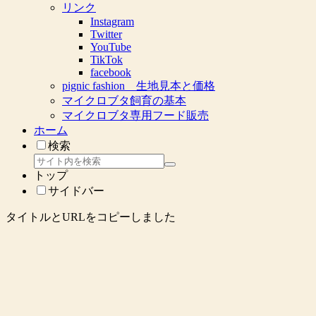
リンク
Instagram
Twitter
YouTube
TikTok
facebook
pignic fashion 生地見本と価格
マイクロブタ飼育の基本
マイクロブタ専用フード販売
ホーム
検索
トップ
サイドバー
タイトルとURLをコピーしました