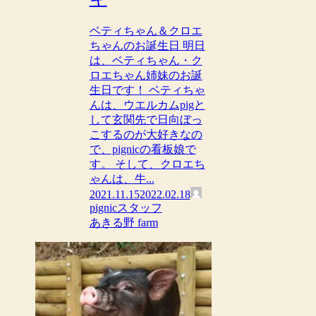
ベティちゃん＆クロエ
ちゃんのお誕生日 明日
は、ベティちゃん・ク
ロエちゃん姉妹のお誕
生日です！ ベティちゃ
んは、ウエルカムpigと
して玄関先で日向ぼっ
こするのが大好きなの
で、pignicの看板娘で
す。 そして、クロエち
ゃんは、牛...
2021.11.15
2022.02.18
pignicスタッフ
あきる野 farm