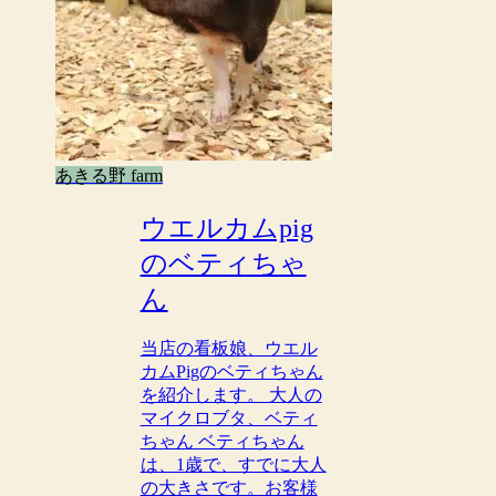
あきる野 farm
ウエルカムpig
のベティちゃ
ん
当店の看板娘、ウエル
カムPigのベティちゃん
を紹介します。 大人の
マイクロブタ、ベティ
ちゃん ベティちゃん
は、1歳で、すでに大人
の大きさです。お客様