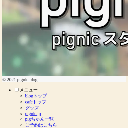
© 2021 pignic blog.
メニュー
blogトップ
cafeトップ
グッズ
pignic.jp
pigちゃん一覧
ご予約はこちら