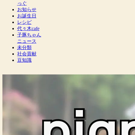
っぐ
お知らせ
お誕生日
レシピ
代々木cafe
子豚ちゃん
ニュース
未分類
社会貢献
豆知識