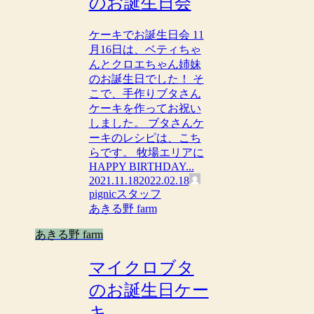
のお誕生日会
ケーキでお誕生日会 11
月16日は、ベティちゃ
んとクロエちゃん姉妹
のお誕生日でした！ そ
こで、手作りブタさん
ケーキを作ってお祝い
しました。 ブタさんケ
ーキのレシピは、こち
らです。 牧場エリアに
HAPPY BIRTHDAY...
2021.11.18
2022.02.18
pignicスタッフ
あきる野 farm
あきる野 farm
マイクロブタ
のお誕生日ケー
キ