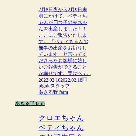
2月8日夜から2月9日未
明にかけて、ベティち
ゃんが四つ子の赤ちゃ
んを出産しました！！
ここにご報告いたしま
す。 「ベティちゃんの
無事の出産をお祈りし
ています」と言ってく
ださったお客様に嬉し
いご報告ができること
が幸せです。実はベテ...
2022.02.10
2022.02.18
pignicスタッフ
あきる野 farm
あきる野 farm
クロエちゃん
ベティちゃん