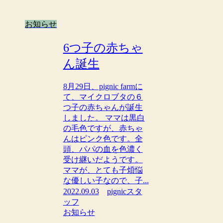
お知らせ
6つ子の赤ちゃ
ん誕生
8月29日、pignic farmに
て、マイクロブタの６
つ子の赤ちゃんが誕生
しました。 ママは黒白
の毛色ですが、赤ちゃ
んはピンク色です。全
頭、パパの血を色濃く
受け継いだようです。
ママが、とても子煩悩
な優しい子なので、子...
2022.09.03
pignicスタ
ッフ
お知らせ