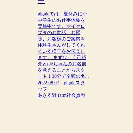
中
pignicでは、夏休みに小
中学生のお仕事体験を
実施中です。マイクロ
ブタのお世話、お掃
除、お客様のご案内を
体験生さんがしてくれ
ている様子をお伝えし
ます。 まずは、自己紹
介とpigちゃんのお名前
を覚えることからスタ
ート！30分で全頭の名...
2022.08.07
pignicスタ
ッフ
あきる野 farm
社会貢献