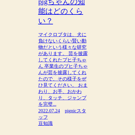
pigちゃんの知
能はどのくら
い？
マイクロブタは、犬に
負けないくらい賢い動
物だという様々な研究
があります。 芸を披露
してくれたブヒ子ちゃ
ん 卒業生のブヒ子ちゃ
んが芸を披露してくれ
たので、その様子をぜ
ひ見てください。 おま
わり、お手、おかわ
り、タッチ、ジャンプ
を完璧...
2022.07.24
pignicスタ
ッフ
豆知識