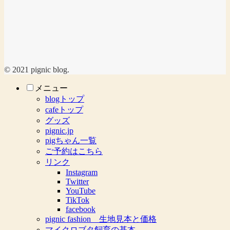
© 2021 pignic blog.
メニュー
blogトップ
cafeトップ
グッズ
pignic.jp
pigちゃん一覧
ご予約はこちら
リンク
Instagram
Twitter
YouTube
TikTok
facebook
pignic fashion 生地見本と価格
マイクロブタ飼育の基本