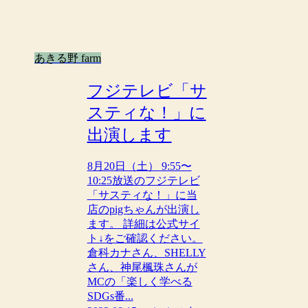
あきる野 farm
フジテレビ「サ
スティな！」に
出演します
8月20日（土） 9:55〜
10:25放送のフジテレビ
「サスティな！」に当
店のpigちゃんが出演し
ます。 詳細は公式サイ
ト↓をご確認ください。
倉科カナさん、SHELLY
さん、神尾楓珠さんが
MCの「楽しく学べる
SDGs番...