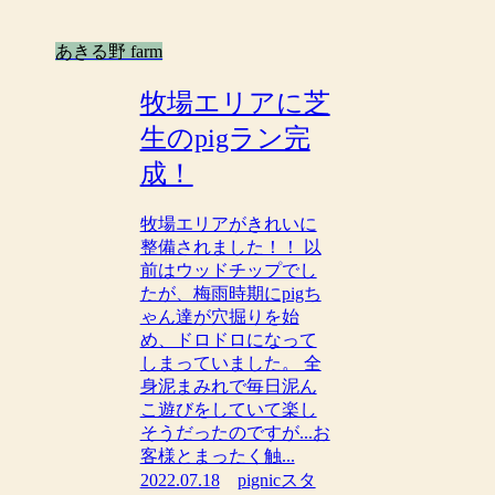
あきる野 farm
牧場エリアに芝
生のpigラン完
成！
牧場エリアがきれいに
整備されました！！ 以
前はウッドチップでし
たが、梅雨時期にpigち
ゃん達が穴掘りを始
め、ドロドロになって
しまっていました。 全
身泥まみれで毎日泥ん
こ遊びをしていて楽し
そうだったのですが...お
客様とまったく触...
2022.07.18
pignicスタ