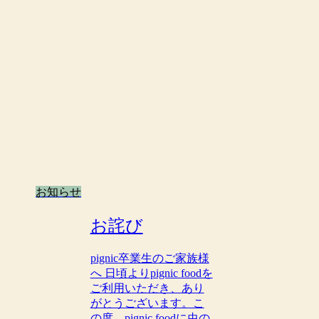
お知らせ
お詫び
pignic卒業生のご家族様
へ 日頃よりpignic foodを
ご利用いただき、あり
がとうございます。こ
の度、pignic foodに虫の