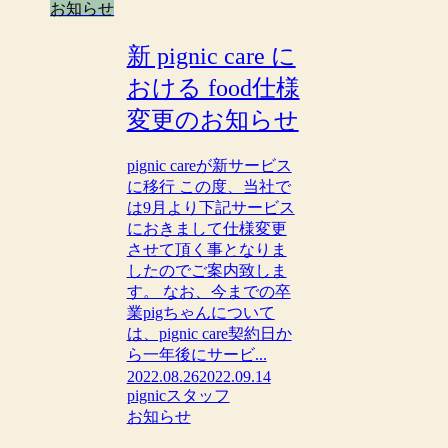
お知らせ
新 pignic care に
おける food仕様
変更のお知らせ
pignic careが新サービス
に移行 この度、当社で
は9月より下記サービス
におきまして仕様変更
させて頂く事となりま
したのでご案内致しま
す。 なお、今までの卒
業pigちゃんについて
は、pignic care契約日か
ら一年後にサービ...
2022.08.26
2022.09.14
pignicスタッフ
お知らせ