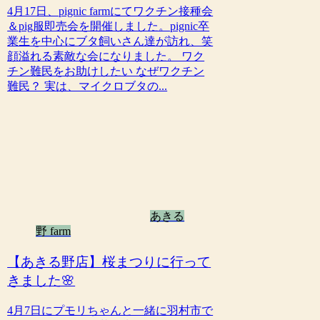
4月17日、pignic farmにてワクチン接種会
＆pig服即売会を開催しました。pignic卒
業生を中心にブタ飼いさん達が訪れ、笑
顔溢れる素敵な会になりました。 ワク
チン難民をお助けしたい なぜワクチン
難民？ 実は、マイクロブタの...
あきる
野 farm
【あきる野店】桜まつりに行って
きました🌸
4月7日にプモリちゃんと一緒に羽村市で