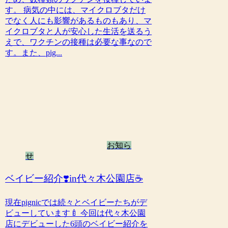
す。 病気の中には、マイクロブタだけ
でなく人にも影響があるものもあり、マ
イクロブタと人が安心した生活を送るう
えで、ワクチンの接種は必要な事なので
す。また、pig...
お知ら
せ
ベイビー紹介❣️in代々木公園店☕️
現在pignicでは続々とベイビーたちがデ
ビューしています🍼 今回は代々木公園
店にデビューした6頭のベイビー紹介を