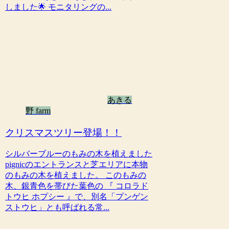
しました🌟 モニタリングの...
あきる
野 farm
クリスマスツリー登場！！
シルバーブルーのもみの木を植えました
pignicのエントランスと芝エリアに本物
のもみの木を植えました。 このもみの
木、銀青色を帯びた葉色の 『 コロラド
トウヒ ホプシー 』で、別名「プンゲン
ストウヒ」とも呼ばれる常...