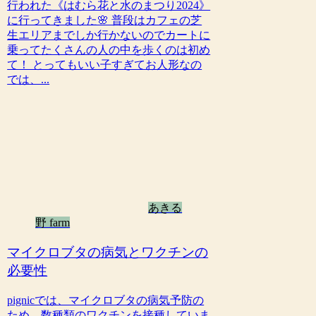
行われた《はむら花と水のまつり2024》
に行ってきました🌸 普段はカフェの芝
生エリアまでしか行かないのでカートに
乗ってたくさんの人の中を歩くのは初め
て！ とってもいい子すぎてお人形なの
では、...
あきる
野 farm
マイクロブタの病気とワクチンの
必要性
pignicでは、マイクロブタの病気予防の
ため、数種類のワクチンを接種していま