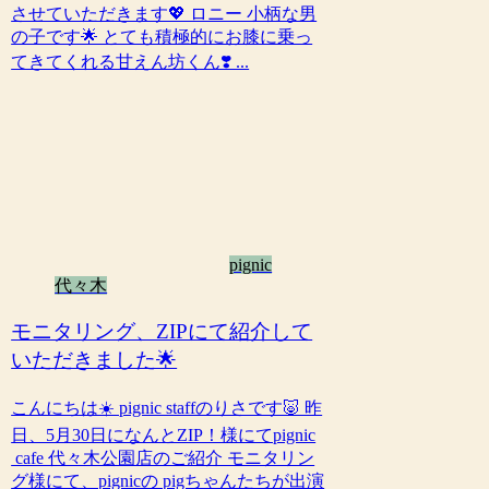
させていただきます💖 ロニー 小柄な男
の子です🌟 とても積極的にお膝に乗っ
てきてくれる甘えん坊くん❣️ ...
pignic
代々木
モニタリング、ZIPにて紹介して
いただきました🌟
こんにちは☀️ pignic staffのりさです🐷 昨
日、5月30日になんとZIP！様にてpignic
cafe 代々木公園店のご紹介 モニタリン
グ様にて、pignicの pigちゃんたちが出演