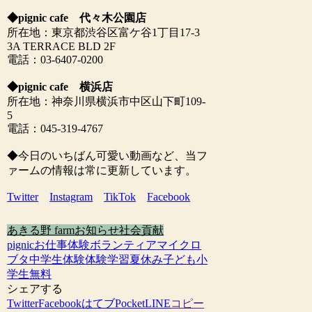
◆pignic cafe 代々木公園店
所在地：東京都渋谷区富ケ谷1丁目17-3
3A TERRACE BLD 2F
電話：03-6407-0200
◆pignic cafe 横浜店
所在地：神奈川県横浜市中区山下町109-
5
電話：045-319-4767
◆今日のいちばん可愛い動画など、当フ
ァームの情報は常に更新しています。
Twitter
Instagram
TikTok
Facebook
あきる野 farm
お知らせ
社会貢献
pignic
お仕事体験
ボランティア
マイクロ
ブタ
中学生
体験
体験学習
夏休み
子ども
小
学生
無料
シェアする
Twitter
Facebook
はてブ
Pocket
LINE
コピー